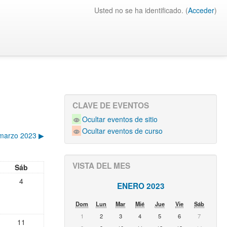
Usted no se ha identificado. (
Acceder
)
CLAVE DE EVENTOS
Ocultar eventos de sitio
Ocultar eventos de curso
marzo 2023
▶︎
VISTA DEL MES
Sáb
4
ENERO 2023
Dom
Lun
Mar
Mié
Jue
Vie
Sáb
1
2
3
4
5
6
7
11