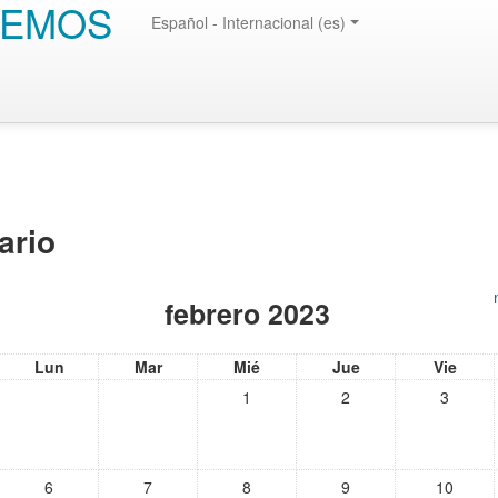
EMOS
Español - Internacional (es)
ario
febrero 2023
Lun
Mar
Mié
Jue
Vie
1
2
3
6
7
8
9
10