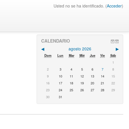
Usted no se ha identificado. (
Acceder
)
CALENDARIO
◀︎
agosto 2026
▶︎
Dom
Lun
Mar
Mié
Jue
Vie
Sáb
1
2
3
4
5
6
7
8
9
10
11
12
13
14
15
16
17
18
19
20
21
22
23
24
25
26
27
28
29
30
31