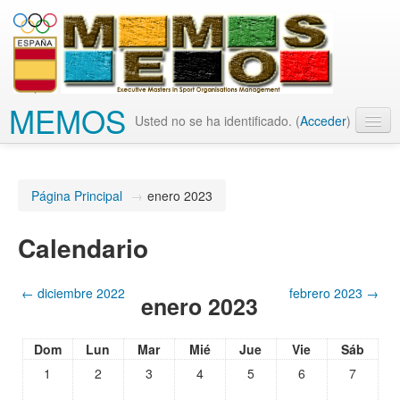
MEMOS
Usted no se ha identificado. (
Acceder
)
Español - Internacional (es)
Página Principal
→
enero 2023
Calendario
←
diciembre 2022
febrero 2023
→
enero 2023
Dom
Lun
Mar
Mié
Jue
Vie
Sáb
1
2
3
4
5
6
7