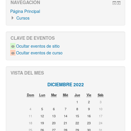
NAVEGACIÓN
Página Principal
Cursos
CLAVE DE EVENTOS
Ocultar eventos de sitio
Ocultar eventos de curso
VISTA DEL MES
DICIEMBRE 2022
Dom
Lun
Mar
Mié
Jue
Vie
Sáb
1
2
3
4
5
6
7
8
9
10
11
12
13
14
15
16
17
18
19
20
21
22
23
24
25
26
27
28
29
30
31